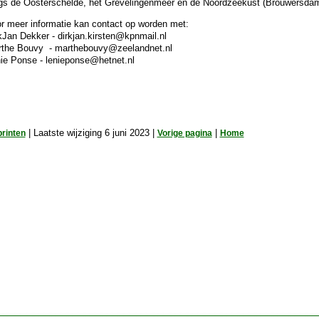
gs de Oosterschelde, het Grevelingenmeer en de Noordzeekust (Brouwersdam,
r meer informatie kan contact op worden met:
kJan Dekker - dirkjan.kirsten@kpnmail.nl
the Bouvy - marthebouvy@zeelandnet.nl
ie Ponse - lenieponse@hetnet.nl
printen
| Laatste wijziging 6 juni 2023 |
Vorige pagina
|
Home