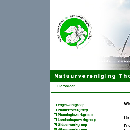
Lid worden
Wi
Vogelwerkgroep
Plantenwerkgroep
Planologiewerkgroep
De 
Landschapswerkgroep
Gidsenwerkgroep
Dir
Wierenwerkgroep