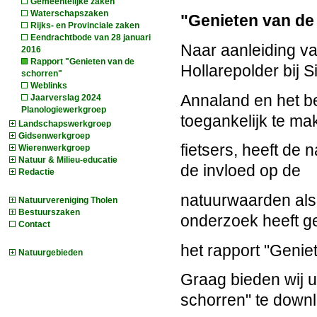
Gemeentelijke zaken
Waterschapszaken
"Genieten van de
Rijks- en Provinciale zaken
Eendrachtbode van 28 januari
Naar aanleiding va
2016
Rapport "Genieten van de
Hollarepolder bij S
schorren"
Weblinks
Annaland en het be
Jaarverslag 2024
Planologiewerkgroep
toegankelijk te ma
Landschapswerkgroep
Gidsenwerkgroep
fietsers, heeft de
Wierenwerkgroep
Natuur & Milieu-educatie
de invloed op de
Redactie
natuurwaarden als 
Natuurvereniging Tholen
Bestuurszaken
onderzoek heeft ge
Contact
het rapport "Genie
Natuurgebieden
Graag bieden wij u
schorren" te down