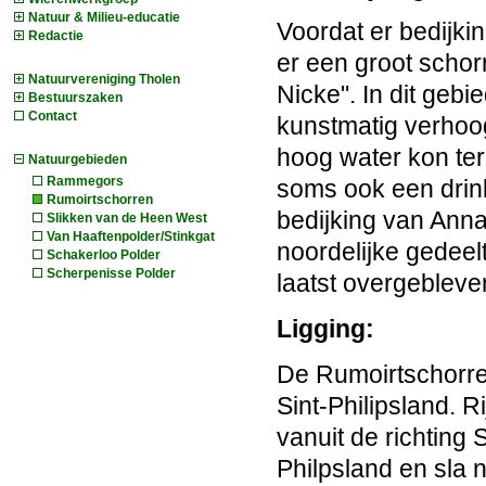
Natuur & Milieu-educatie
Voordat er bedijkin
Redactie
er een groot scho
Natuurvereniging Tholen
Nicke". In dit gebi
Bestuurszaken
Contact
kunstmatig verhoo
hoog water kon teru
Natuurgebieden
Rammegors
soms ook een drink
Rumoirtschorren
bedijking van Anna
Slikken van de Heen West
Van Haaftenpolder/Stinkgat
noordelijke gedeel
Schakerloo Polder
Scherpenisse Polder
laatst overgebleven
Ligging:
De Rumoirtschorre
Sint-Philipsland. 
vanuit de richting 
Philpsland en sla 